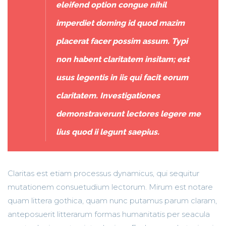
eleifend option congue nihil
imperdiet doming id quod mazim
placerat facer possim assum. Typi
non habent claritatem insitam; est
usus legentis in iis qui facit eorum
claritatem. Investigationes
demonstraverunt lectores legere me
lius quod ii legunt saepius.
Claritas est etiam processus dynamicus, qui sequitur
mutationem consuetudium lectorum. Mirum est notare
quam littera gothica, quam nunc putamus parum claram,
anteposuerit litterarum formas humanitatis per seacula