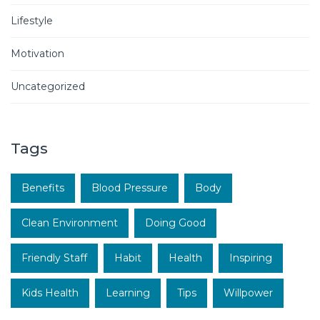
Lifestyle
Motivation
Uncategorized
Tags
Benefits
Blood Pressure
Body
Clean Environment
Doing Good
Friendly Staff
Habit
Health
Inspiring
Kids Health
Learning
Tips
Willpower