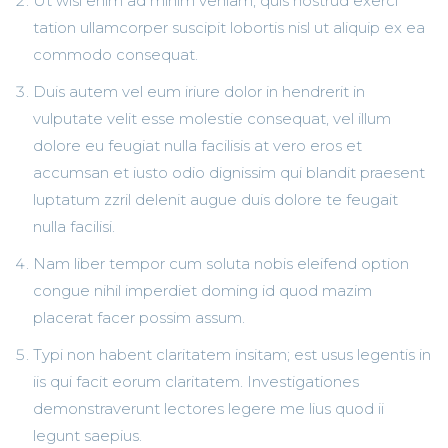
Ut wisi enim ad minim veniam, quis nostrud exerci
tation ullamcorper suscipit lobortis nisl ut aliquip ex ea
commodo consequat.
Duis autem vel eum iriure dolor in hendrerit in
vulputate velit esse molestie consequat, vel illum
dolore eu feugiat nulla facilisis at vero eros et
accumsan et iusto odio dignissim qui blandit praesent
luptatum zzril delenit augue duis dolore te feugait
nulla facilisi.
Nam liber tempor cum soluta nobis eleifend option
congue nihil imperdiet doming id quod mazim
placerat facer possim assum.
Typi non habent claritatem insitam; est usus legentis in
iis qui facit eorum claritatem. Investigationes
demonstraverunt lectores legere me lius quod ii
legunt saepius.